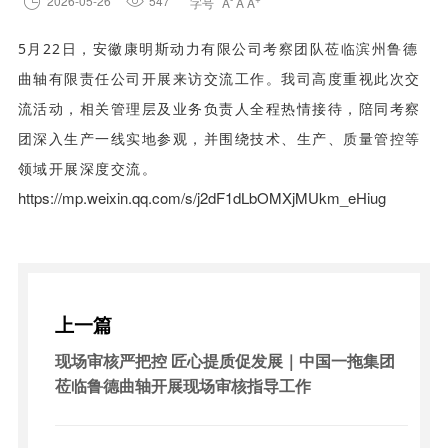

2026-05-26

547
字号
A
A
A
5月22日，安徽康明斯动力有限公司考察团队莅临滨州鲁德
曲轴有限责任公司开展来访交流工作。我司高度重视此次交
流活动，相关管理层及业务负责人全程热情接待，陪同考察
团深入生产一线实地参观，并围绕技术、生产、质量管控等
领域开展
深度
交流。
https://mp.weixin.qq.com/s/j2dF1dLbOMXjMUkm_eHiug
上一篇
现场审核严把控 匠心提质促发展｜中国一拖集团
莅临鲁德曲轴开展现场审核指导工作